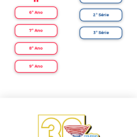
6º Ano
2ª Série
7º Ano
3ª Série
8º Ano
9º Ano