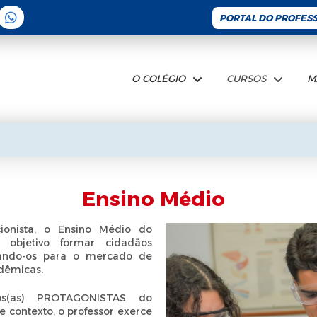
PORTAL DO PROFES
O COLÉGIO
CURSOS
M
Ensino Médio
ionista, o Ensino Médio do
 objetivo formar cidadãos
arando-os para o mercado de
adêmicas.
dos(as) PROTAGONISTAS do
 contexto, o professor exerce