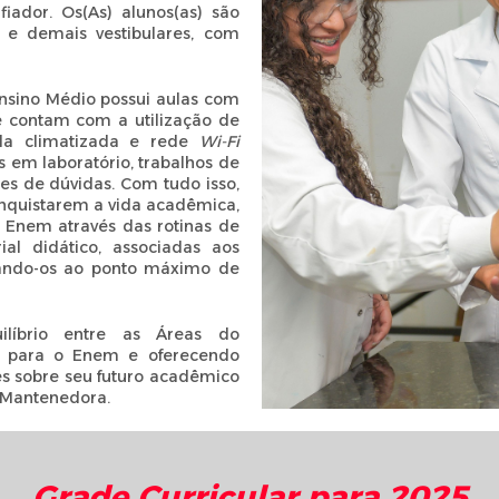
iador. Os(As) alunos(as) são
 e demais vestibulares, com
nsino Médio possui aulas com
e contam com a utilização de
ala climatizada e rede
Wi-Fi
s em laboratório, trabalhos de
es de dúvidas. Com tudo isso,
conquistarem a vida acadêmica,
Enem através das rotinas de
al didático, associadas aos
vando-os ao ponto máximo de
ilíbrio entre as Áreas do
s para o Enem e oferecendo
s sobre seu futuro acadêmico
a, Mantenedora.
Grade Curricular para 2025