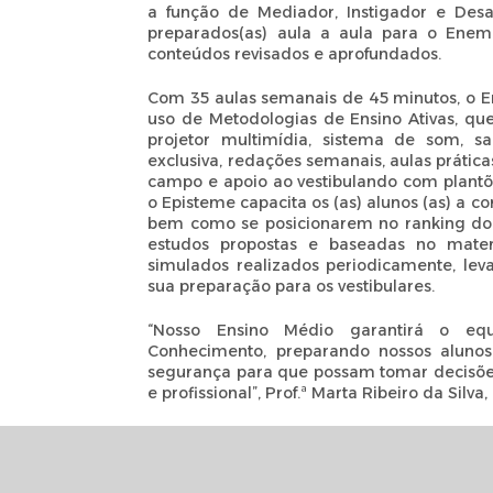
a função de Mediador, Instigador e Desaf
preparados(as) aula a aula para o Enem
conteúdos revisados e aprofundados.
Com 35 aulas semanais de 45 minutos, o E
uso de Metodologias de Ensino Ativas, qu
projetor multimídia, sistema de som, s
exclusiva, redações semanais, aulas prática
campo e apoio ao vestibulando com plantõ
o Episteme capacita os (as) alunos (as) a 
bem como se posicionarem no ranking do 
estudos propostas e baseadas no materi
simulados realizados periodicamente, le
sua preparação para os vestibulares.
“Nosso Ensino Médio garantirá o equ
Conhecimento, preparando nossos aluno
segurança para que possam tomar decisõe
e profissional”, Prof.ª Marta Ribeiro da Silv